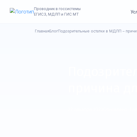
Проводник в госсистемы
Ус
ЕГИСЗ, МДЛП и ГИС МТ
Главная
Блог
Подозрительные остатки в МДЛП – причи
Подозрител
причина д
27 декабря 2023
Обновлено: 1 д