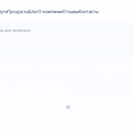
луги
Продукты
Блог
О компании
Отзывы
Контакты
на для проверок
ьные остатки в МДЛП 
ля проверок
екабря 2025
Время чтения: 2 мин
1036