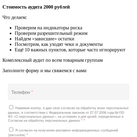
Стоимость аудита 2000 рублей
Что делаем:
Проверим на индикаторы риска
Проверим разрешительный режим
Найдем «зависшие» остатки
Посмотрим, как уходят чеки и документы
Ещё 10 важных пунктов, которые часто игнорируют
Комплексный аудит по всем товарным группам
Заполните форму и мы свяжемся с вами
Телефон
*
Нажимая кнопку, я даю свое согласие на обработку моих персональных
данных, в соответствии с Федеральным законом от 27.07.2006 года №152-
ФЗ «О персональных данных», на условиях и для целей, определенных в
Согласии на обработку персональных данных *
*
Я согласен на получение рекламно-информационных сообщений
(рассылок)
*